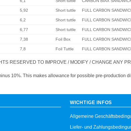
6,1
Short tuttle
CARBON BIAX SANDWIC
5,92
Short tuttle
FULL CARBON SANDWIC
6,2
Short tuttle
FULL CARBON SANDWIC
6,77
Short tuttle
FULL CARBON SANDWIC
7,38
Foil Box
FULL CARBON SANDWIC
7,8
Foil Tuttle
FULL CARBON SANDWIC
HTS RESERVED TO IMPROVE / MODIFY / CHANGE ANY PR
 minus 10%. This makes allowance for possible pre-production di
WICHTIGE INFOS
Allgemeine Geschäftsbedin
Liefer- und Zahlungsbeding