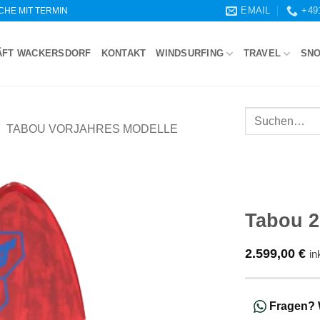
EMAIL
+49
WOCHE MIT TERMIN
ÄFT WACKERSDORF
KONTAKT
WINDSURFING
TRAVEL
SN
Suchen
TABOU VORJAHRES MODELLE
nach:
Tabou 2
2.599,00
€
in
Fragen?