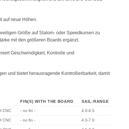
it auf neue Höhen.
eiligen Größe auf Slalom- oder Speedkursen zu
stärke mit den größeren Boards ergänzt.
ert Geschwindigkeit, Kontrolle und
n und bietet herausragende Kontrollierbarkeit, damit
FIN(S) WITH THE BOARD
SAIL-RANGE
H CNC
- no fin -
4.0-6.5
H CNC
- no fin -
4.0-7.0