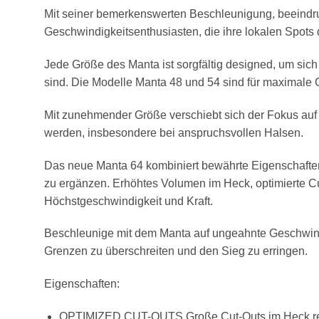
Mit seiner bemerkenswerten Beschleunigung, beeindru
Geschwindigkeitsenthusiasten, die ihre lokalen Spots
Jede Größe des Manta ist sorgfältig designed, um sic
sind. Die Modelle Manta 48 und 54 sind für maximale
Mit zunehmender Größe verschiebt sich der Fokus auf L
werden, insbesondere bei anspruchsvollen Halsen.
Das neue Manta 64 kombiniert bewährte Eigenschaften
zu ergänzen. Erhöhtes Volumen im Heck, optimierte Cu
Höchstgeschwindigkeit und Kraft.
Beschleunige mit dem Manta auf ungeahnte Geschwindigk
Grenzen zu überschreiten und den Sieg zu erringen.
Eigenschaften:
OPTIMIZED CUT-OUTS Große Cut-Outs im Heck reduz