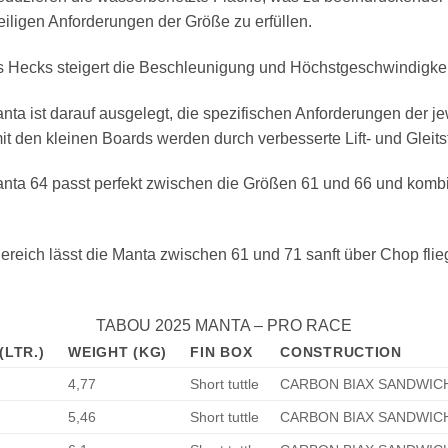
eiligen Anforderungen der Größe zu erfüllen.
s Hecks steigert die Beschleunigung und Höchstgeschwindigke
t darauf ausgelegt, die spezifischen Anforderungen der jew
it den kleinen Boards werden durch verbesserte Lift- und Gleit
64 passt perfekt zwischen die Größen 61 und 66 und kombini
ch lässt die Manta zwischen 61 und 71 sanft über Chop fliege
.
TABOU 2025 MANTA – PRO RACE
(LTR.)
WEIGHT (KG)
FIN BOX
CONSTRUCTION
4,77
Short tuttle
CARBON BIAX SANDWIC
5,46
Short tuttle
CARBON BIAX SANDWIC