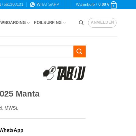
17661303101
WHATSAPP
Warenkorb /
0,00
€
0
ANMELDEN
OWBOARDING
FOILSURFING
025 Manta
kl. MWSt.
 WhatsApp