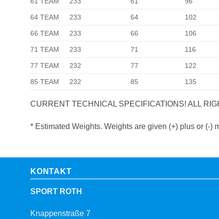
61 TEAM
233
61
96
64 TEAM
233
64
102
66 TEAM
233
66
106
71 TEAM
233
71
116
77 TEAM
232
77
122
85 TEAM
232
85
135
CURRENT TECHNICAL SPECIFICATIONS! ALL RIG
* Estimated Weights. Weights are given (+) plus or (-)
KONTAKT
SPORT ROTH
Knappenstraße 7