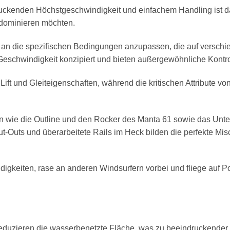
ckenden Höchstgeschwindigkeit und einfachem Handling ist da
 dominieren möchten.
h an die spezifischen Bedingungen anzupassen, die auf versch
 Geschwindigkeit konzipiert und bieten außergewöhnliche Kont
ift und Gleiteigenschaften, während die kritischen Attribute vo
 wie die Outline und den Rocker des Manta 61 sowie das Unte
t-Outs und überarbeitete Rails im Heck bilden die perfekte Mi
eiten, rase an anderen Windsurfern vorbei und fliege auf Positi
ieren die wasserbenetzte Fläche, was zu beeindruckender Höc