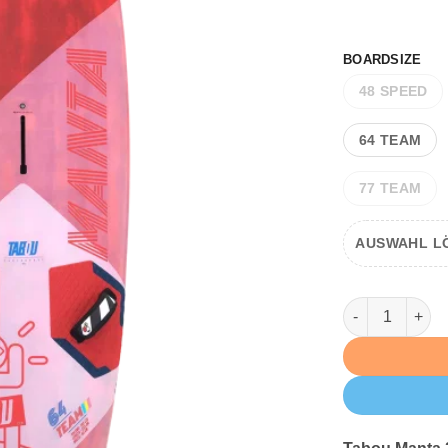
BOARDSIZE
Alternative:
48 SPEED
64 TEAM
77 TEAM
AUSWAHL L
Tabou 2025 Ma