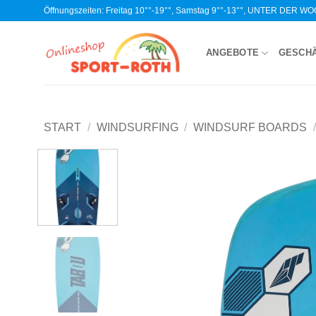
Zum
Öffnungszeiten: Freitag 10°°-19°°, Samstag 9°°-13°°, UNTER DER 
Inhalt
springen
ANGEBOTE
GESCH
START
/
WINDSURFING
/
WINDSURF BOARDS
/