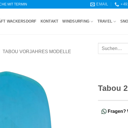
EMAIL
+49
WOCHE MIT TERMIN
ÄFT WACKERSDORF
KONTAKT
WINDSURFING
TRAVEL
SN
Suchen
TABOU VORJAHRES MODELLE
nach:
Tabou 2
Fragen?