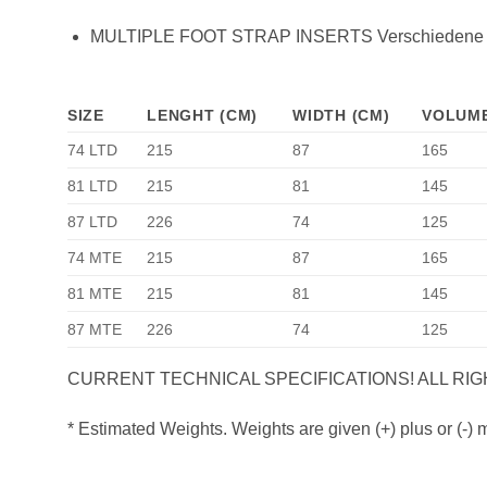
MULTIPLE FOOT STRAP INSERTS Verschiedene Positi
SIZE
LENGHT (CM)
WIDTH (CM)
VOLUME
74 LTD
215
87
165
81 LTD
215
81
145
87 LTD
226
74
125
74 MTE
215
87
165
81 MTE
215
81
145
87 MTE
226
74
125
CURRENT TECHNICAL SPECIFICATIONS! ALL RIG
* Estimated Weights. Weights are given (+) plus or (-)