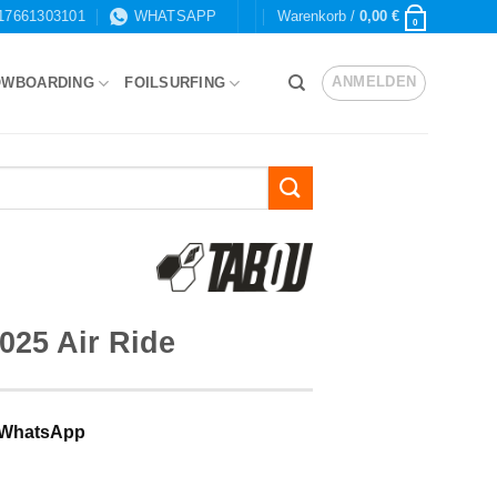
17661303101
WHATSAPP
Warenkorb /
0,00
€
0
ANMELDEN
OWBOARDING
FOILSURFING
025 Air Ride
 WhatsApp