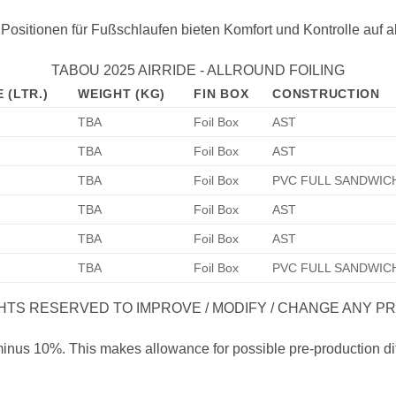
onen für Fußschlaufen bieten Komfort und Kontrolle auf all
TABOU 2025 AIRRIDE - ALLROUND FOILING
 (LTR.)
WEIGHT (KG)
FIN BOX
CONSTRUCTION
TBA
Foil Box
AST
TBA
Foil Box
AST
TBA
Foil Box
PVC FULL SANDWIC
TBA
Foil Box
AST
TBA
Foil Box
AST
TBA
Foil Box
PVC FULL SANDWIC
HTS RESERVED TO IMPROVE / MODIFY / CHANGE ANY PR
 minus 10%. This makes allowance for possible pre-production di