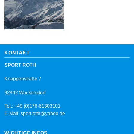
KONTAKT
SPORT ROTH
Knappenstraße 7
92442 Wackersdorf
Tel.: +49 (0)176-61303101
E-Mail: sport.roth@yahoo.de
WICHTIGE INFOS