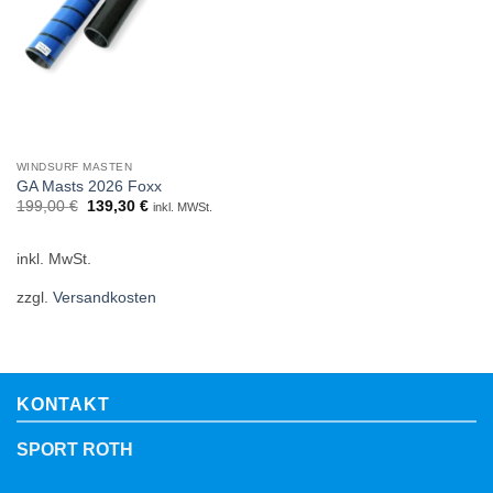
WINDSURF MASTEN
GA Masts 2026 Foxx
Ursprünglicher
Aktueller
199,00
€
139,30
€
inkl. MWSt.
Preis
Preis
war:
ist:
199,00 €
139,30 €.
inkl. MwSt.
zzgl.
Versandkosten
KONTAKT
SPORT ROTH