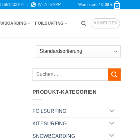
17661303101
WHATSAPP
Warenkorb /
0,00
€
0
ANMELDEN
OWBOARDING
FOILSURFING
PRODUKT-KATEGORIEN
FOILSURFING
KITESURFING
SNOWBOARDING