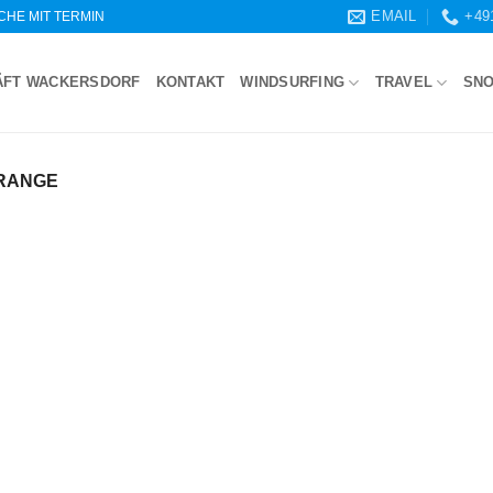
EMAIL
+49
WOCHE MIT TERMIN
ÄFT WACKERSDORF
KONTAKT
WINDSURFING
TRAVEL
SN
RANGE