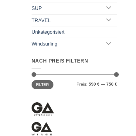
SUP
TRAVEL
Unkategorisiert
Windsurfing
NACH PREIS FILTERN
Min.
Max.
Preis:
590 €
—
750 €
FILTER
Preis
Preis