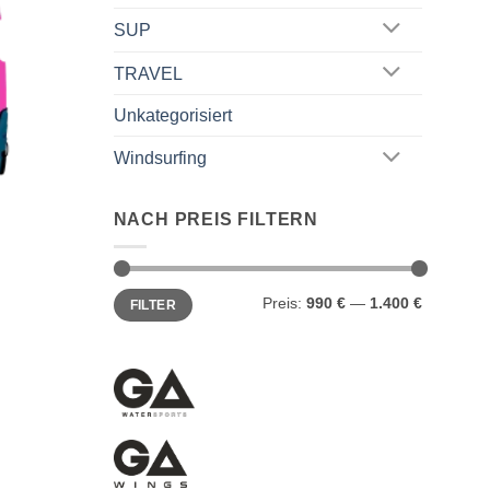
SUP
TRAVEL
Unkategorisiert
Windsurfing
NACH PREIS FILTERN
Min.
Max.
Preis:
990 €
—
1.400 €
FILTER
Preis
Preis