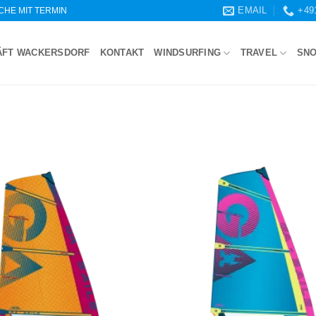
EMAIL
+49
WOCHE MIT TERMIN
ÄFT WACKERSDORF
KONTAKT
WINDSURFING
TRAVEL
SN