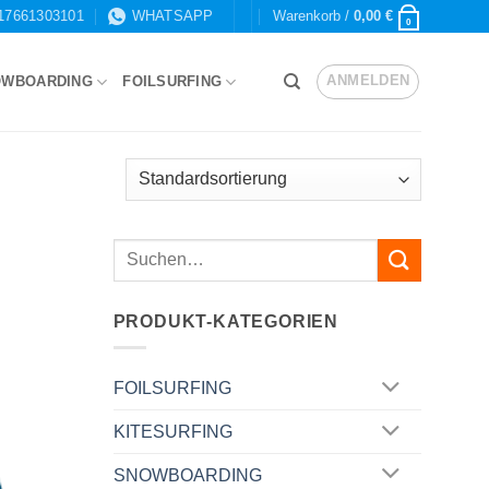
17661303101
WHATSAPP
Warenkorb /
0,00
€
0
ANMELDEN
OWBOARDING
FOILSURFING
PRODUKT-KATEGORIEN
FOILSURFING
KITESURFING
SNOWBOARDING