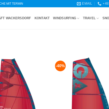
EMAIL
+49
WOCHE MIT TERMIN
ÄFT WACKERSDORF
KONTAKT
WINDSURFING
TRAVEL
SN
-40%