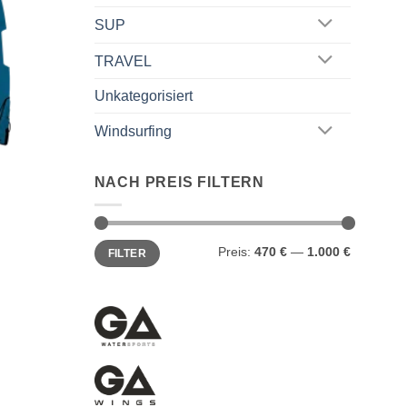
SUP
TRAVEL
Unkategorisiert
Windsurfing
NACH PREIS FILTERN
Min.
Max.
Preis:
470 €
—
1.000 €
FILTER
Preis
Preis