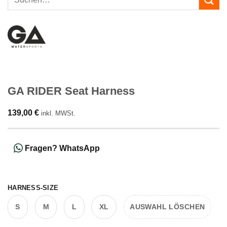
nach:
GA RIDER Seat Harness
139,00
€
inkl. MWSt.
Fragen? WhatsApp
HARNESS-SIZE
Alternative:
S
M
L
XL
AUSWAHL LÖSCHEN