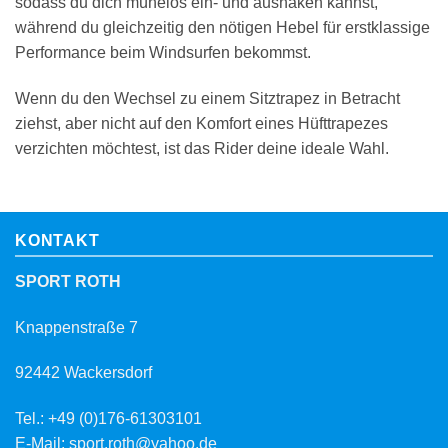
sodass du dich mühelos ein- und aushaken kannst,
während du gleichzeitig den nötigen Hebel für erstklassige
Performance beim Windsurfen bekommst.
Wenn du den Wechsel zu einem Sitztrapez in Betracht
ziehst, aber nicht auf den Komfort eines Hüfttrapezes
verzichten möchtest, ist das Rider deine ideale Wahl.
KONTAKT
SPORT ROTH
Knappenstraße 7
92442 Wackersdorf
Tel.: +49 (0)176-61303101
E-Mail: sport.roth@yahoo.de