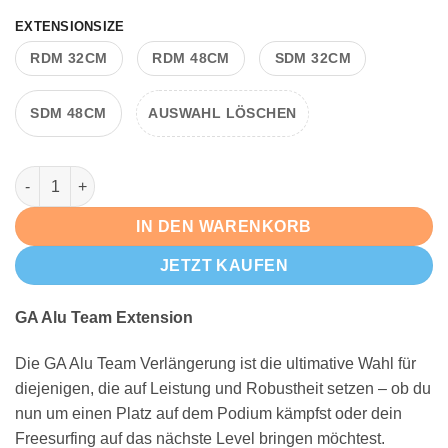
EXTENSIONSIZE
Alternative:
RDM 32CM
RDM 48CM
SDM 32CM
SDM 48CM
AUSWAHL LÖSCHEN
GA Extension PRO Alu Menge
IN DEN WARENKORB
JETZT KAUFEN
GA Alu Team Extension
Die GA Alu Team Verlängerung ist die ultimative Wahl für
diejenigen, die auf Leistung und Robustheit setzen – ob du
nun um einen Platz auf dem Podium kämpfst oder dein
Freesurfing auf das nächste Level bringen möchtest.