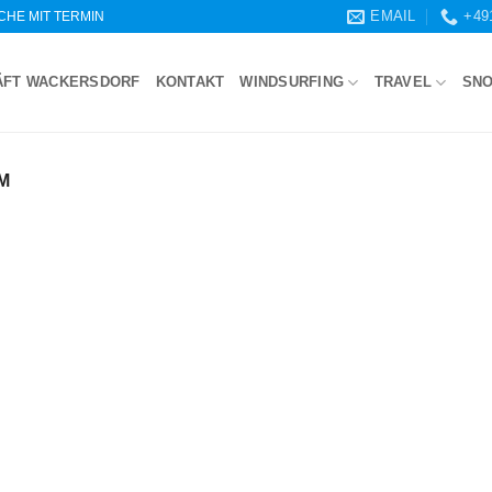
EMAIL
+49
WOCHE MIT TERMIN
ÄFT WACKERSDORF
KONTAKT
WINDSURFING
TRAVEL
SN
M