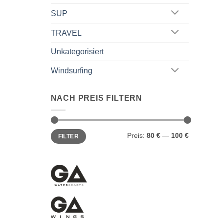
SUP
TRAVEL
Unkategorisiert
Windsurfing
NACH PREIS FILTERN
Min.
Max.
Preis:
80 €
—
100 €
FILTER
Preis
Preis