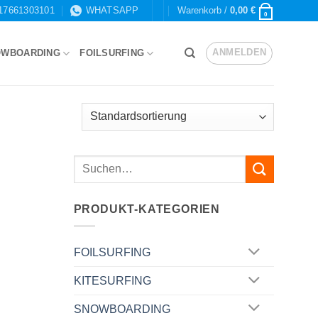
17661303101
WHATSAPP
Warenkorb /
0,00
€
0
ANMELDEN
OWBOARDING
FOILSURFING
PRODUKT-KATEGORIEN
FOILSURFING
KITESURFING
SNOWBOARDING