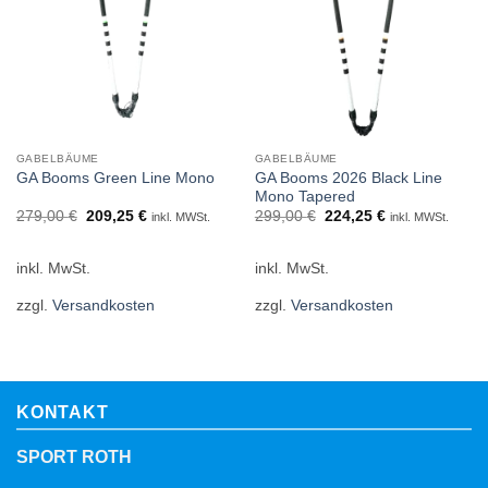
GABELBÄUME
GABELBÄUME
GA Booms 2026 Black Line
GA Booms Green Line Mono
Mono Tapered
Ursprünglicher
Aktueller
Ursprünglicher
Aktueller
279,00
€
209,25
€
299,00
€
224,25
€
inkl. MWSt.
inkl. MWSt.
Preis
Preis
Preis
Preis
war:
ist:
war:
ist:
279,00 €
209,25 €.
299,00 €
224,25 €.
inkl. MwSt.
inkl. MwSt.
zzgl.
Versandkosten
zzgl.
Versandkosten
KONTAKT
SPORT ROTH