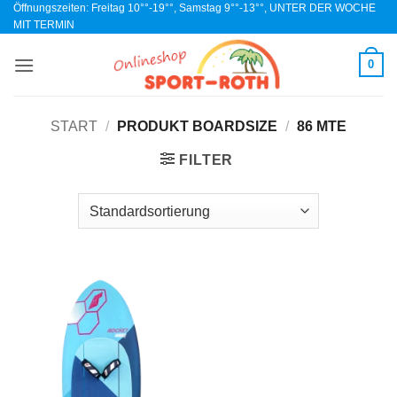
Öffnungszeiten: Freitag 10°°-19°°, Samstag 9°°-13°°, UNTER DER WOCHE
Zum
MIT TERMIN
Inhalt
springen
0
START
/
PRODUKT BOARDSIZE
/
86 MTE
FILTER