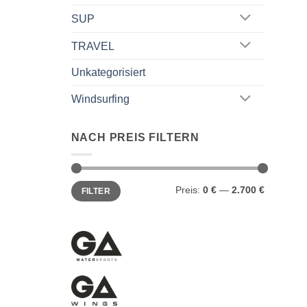
SUP
TRAVEL
Unkategorisiert
Windsurfing
NACH PREIS FILTERN
Min.
Max.
Preis:
0 €
—
2.700 €
FILTER
Preis
Preis