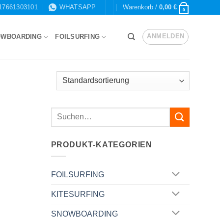
17661303101
WHATSAPP
Warenkorb /
0,00
€
0
ANMELDEN
OWBOARDING
FOILSURFING
PRODUKT-KATEGORIEN
FOILSURFING
KITESURFING
SNOWBOARDING