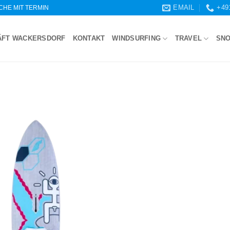
EMAIL
+49
WOCHE MIT TERMIN
ÄFT WACKERSDORF
KONTAKT
WINDSURFING
TRAVEL
SN