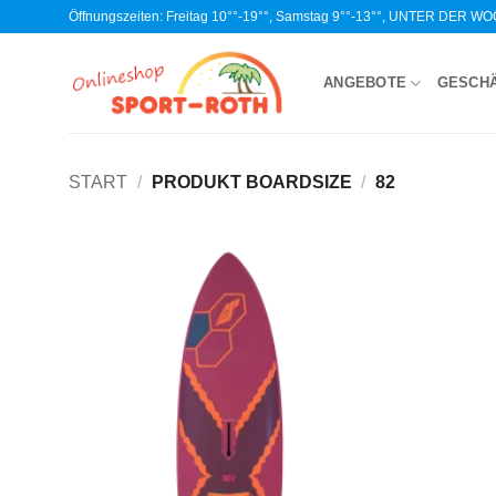
Zum
Öffnungszeiten: Freitag 10°°-19°°, Samstag 9°°-13°°, UNTER DER 
Inhalt
springen
ANGEBOTE
GESCH
START
/
PRODUKT BOARDSIZE
/
82