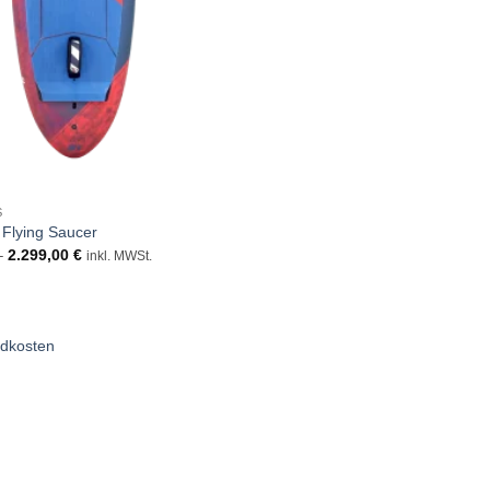
S
Flying Saucer
–
2.299,00
€
inkl. MWSt.
dkosten