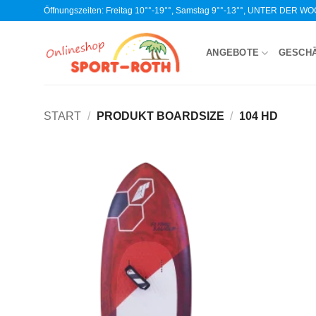
Zum
Öffnungszeiten: Freitag 10°°-19°°, Samstag 9°°-13°°, UNTER DER 
Inhalt
springen
ANGEBOTE
GESCH
START
/
PRODUKT BOARDSIZE
/
104 HD