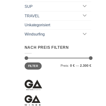
SUP
TRAVEL
Unkategorisiert
Windsurfing
NACH PREIS FILTERN
Min.
Max.
Preis:
0 €
—
2.300 €
FILTER
Preis
Preis