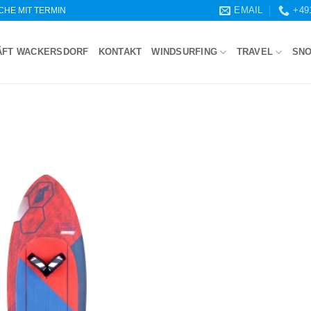
EMAIL
+49
WOCHE MIT TERMIN
ÄFT WACKERSDORF
KONTAKT
WINDSURFING
TRAVEL
SN