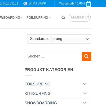
17661303101
WHATSAPP
Warenkorb /
0,00
€
0
ANMELDEN
OWBOARDING
FOILSURFING
PRODUKT-KATEGORIEN
FOILSURFING
KITESURFING
SNOWBOARDING