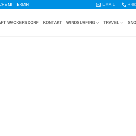
EMAIL
+49
WOCHE MIT TERMIN
ÄFT WACKERSDORF
KONTAKT
WINDSURFING
TRAVEL
SN