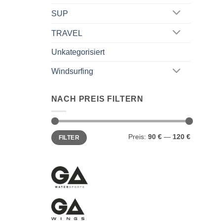
SUP
TRAVEL
Unkategorisiert
Windsurfing
NACH PREIS FILTERN
Min.
Max.
Preis:
90 €
—
120 €
FILTER
Preis
Preis