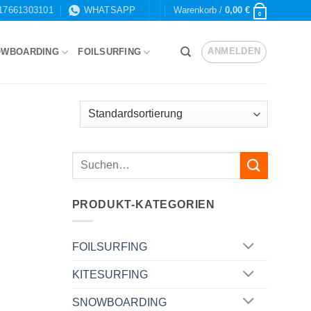
17661303101
WHATSAPP
Warenkorb /
0,00
€
0
ANMELDEN
OWBOARDING
FOILSURFING
PRODUKT-KATEGORIEN
FOILSURFING
KITESURFING
SNOWBOARDING