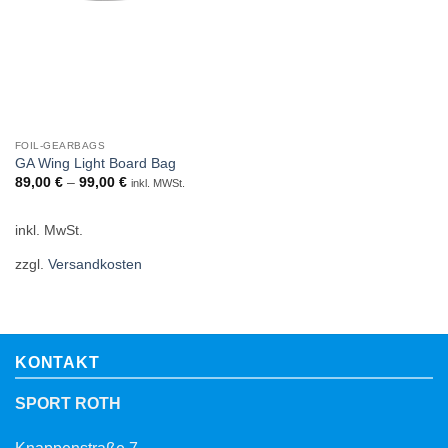
FOIL-GEARBAGS
GA Wing Light Board Bag
89,00
€
–
99,00
€
inkl. MWSt.
inkl. MwSt.
zzgl.
Versandkosten
KONTAKT
SPORT ROTH