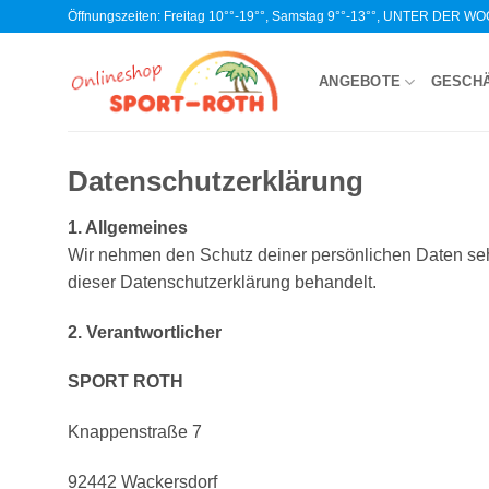
Zum
Öffnungszeiten: Freitag 10°°-19°°, Samstag 9°°-13°°, UNTER DER 
Inhalt
springen
ANGEBOTE
GESCH
Datenschutzerklärung
1. Allgemeines
Wir nehmen den Schutz deiner persönlichen Daten seh
dieser Datenschutzerklärung behandelt.
2. Verantwortlicher
SPORT ROTH
Knappenstraße 7
92442 Wackersdorf