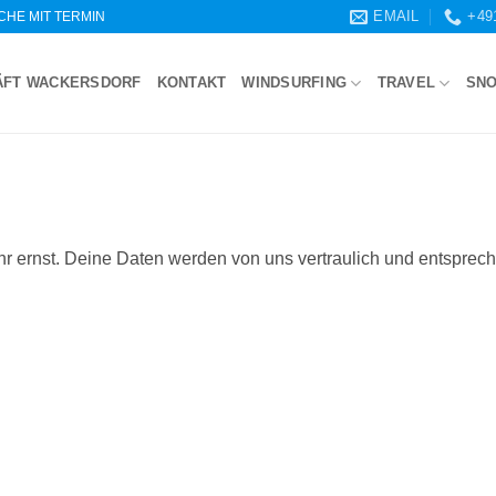
EMAIL
+49
WOCHE MIT TERMIN
ÄFT WACKERSDORF
KONTAKT
WINDSURFING
TRAVEL
SN
r ernst. Deine Daten werden von uns vertraulich und entsprec