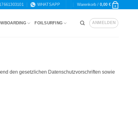
17661303101
WHATSAPP
Warenkorb /
0,00
€
0
ANMELDEN
OWBOARDING
FOILSURFING
hend den gesetzlichen Datenschutzvorschriften sowie